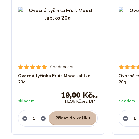
7 hodnocení
Ovocná tyčinka Fruit Mood Jablko
Ovocná t
20g
20g
19,00 Kč
/
ks
skladem
skladem
16,96 Kč
bez DPH
Přidat do košíku