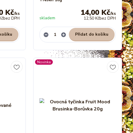
0 Kč
14,00 Kč
/
ks
/
ks
skladem
Kč
bez DPH
12,50 Kč
bez DPH
košíku
Přidat do košíku
Novinka