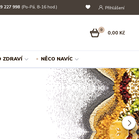
9 227 998
(Po-Pá, 8-16 hod.)
Přihlášení
0
0,00 Kč
 ZDRAVÍ
NĚCO NAVÍC