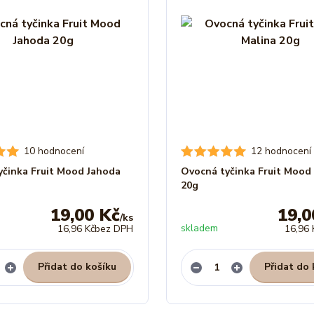
10 hodnocení
12 hodnocení
yčinka Fruit Mood Jahoda
Ovocná tyčinka Fruit Mood
20g
19,00 Kč
19,0
/
ks
skladem
16,96 Kč
bez DPH
16,96 
Přidat do košíku
Přidat do 