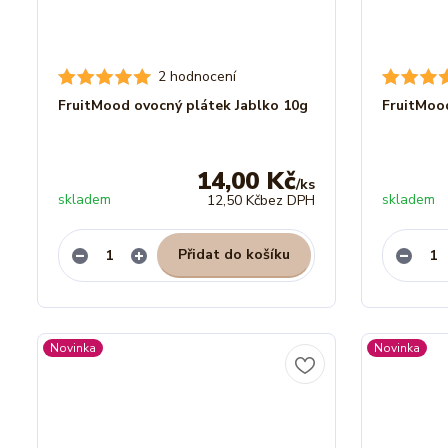
2 hodnocení
FruitMood ovocný plátek Jablko 10g
FruitMoo
14,00 Kč
/
ks
skladem
skladem
12,50 Kč
bez DPH
Přidat do košíku
Novinka
Novinka