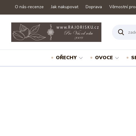
O nás-recenze
Jak nakupovat
Doprava
Věrnostní pr
OŘECHY
OVOCE
S