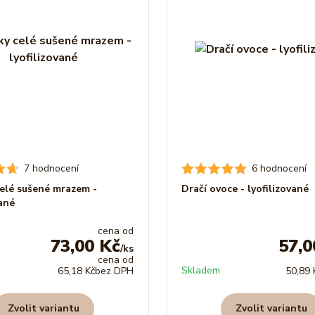
7 hodnocení
6 hodnocení
elé sušené mrazem -
Dračí ovoce - lyofilizované
vané
cena od
73,00 Kč
57,0
/
ks
cena od
Skladem
65,18 Kč
bez DPH
50,89 
Zvolit variantu
Zvolit variantu