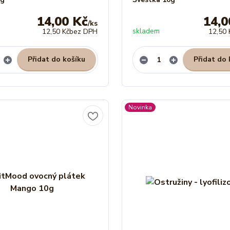
14,00 Kč
14,0
/
ks
skladem
12,50 Kč
bez DPH
12,50 
Přidat do košíku
Přidat do 
Novinka