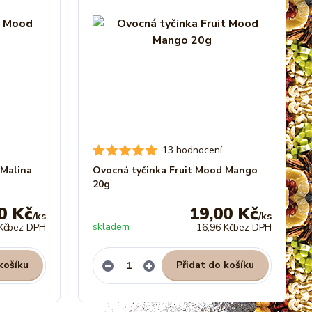
13 hodnocení
 Malina
Ovocná tyčinka Fruit Mood Mango
20g
0 Kč
19,00 Kč
/
ks
/
ks
skladem
Kč
bez DPH
16,96 Kč
bez DPH
košíku
Přidat do košíku