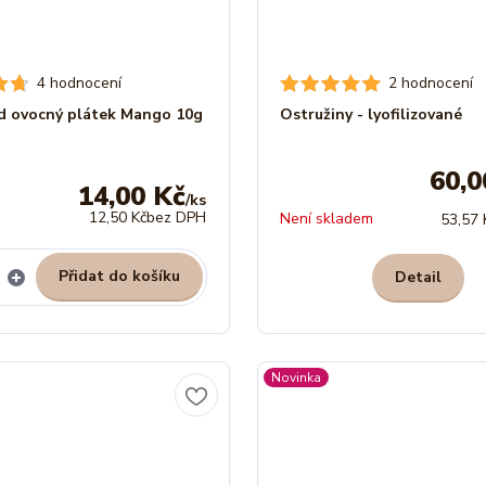
4 hodnocení
2 hodnocení
d ovocný plátek Mango 10g
Ostružiny - lyofilizované
60,0
14,00 Kč
/
ks
12,50 Kč
bez DPH
Není skladem
53,57 
Přidat do košíku
Detail
Novinka