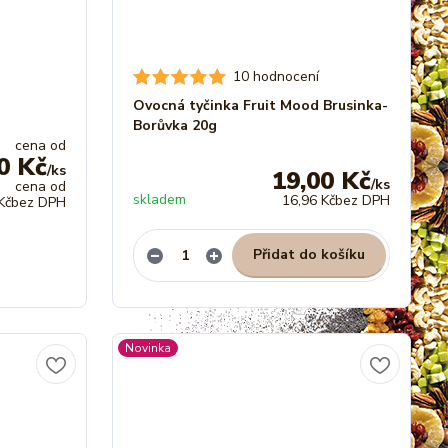
10 hodnocení
Ovocná tyčinka Fruit Mood Brusinka-
Borůvka 20g
cena od
0 Kč
/
ks
19,00 Kč
/
ks
cena od
skladem
16,96 Kč
bez DPH
Kč
bez DPH
Přidat do košíku
Novinka