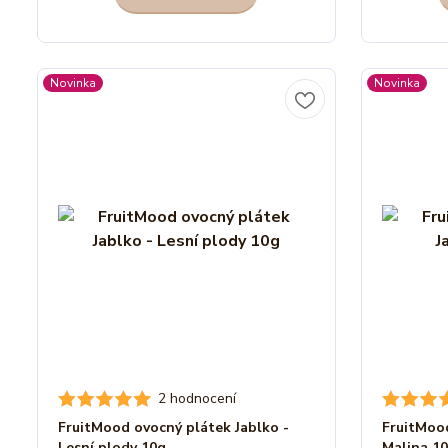
Novinka
Novinka
2 hodnocení
FruitMood ovocný plátek Jablko -
FruitMood
Lesní plody 10g
Malina 1