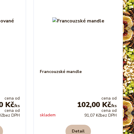
Francouzské mandle
cena od
cena od
0 Kč
102,00 Kč
/
ks
/
ks
cena od
cena od
skladem
Kč
bez DPH
91,07 Kč
bez DPH
Detail