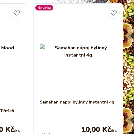
Novinka
Samahan nápoj bylinný instantní 4g
 Třešeň
0 Kč
10,00 Kč
/
ks
/
ks