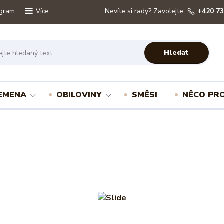
ogram
Nevíte si rady? Zavolejte.
+420 73
Více
Hledat
EMENA
OBILOVINY
SMĚSI
NĚCO PRO