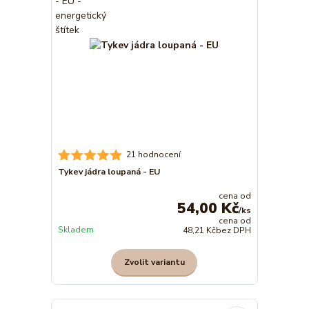
21 hodnocení
Tykev jádra loupaná - EU
cena od
54,00 Kč
/
ks
cena od
Skladem
48,21 Kč
bez DPH
Zvolit variantu