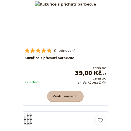
8 hodnocení
Kukuřice s příchutí barbecue
cena od
39,00 Kč
/
ks
cena od
skladem
34,82 Kč
bez DPH
Zvolit variantu