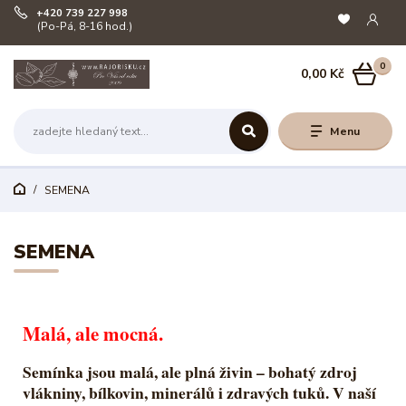
+420 739 227 998
(Po-Pá, 8-16 hod.)
0
0,00 Kč
Menu
SEMENA
SEMENA
Malá, ale mocná.
Semínka jsou malá, ale plná živin – bohatý zdroj
vlákniny, bílkovin, minerálů i zdravých tuků. V naší