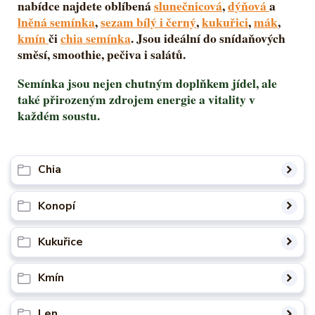
nabídce najdete oblíbená
slunečnicová
,
dýňová
a
lněná semínka
,
sezam bílý i černý
,
kukuřici
,
mák
,
kmín
či
chia semínka
. Jsou ideální do snídaňových
směsí, smoothie, pečiva i salátů.
Semínka jsou nejen chutným doplňkem jídel, ale
také přirozeným zdrojem energie a vitality v
každém soustu.
Chia
Konopí
Kukuřice
Kmín
Len