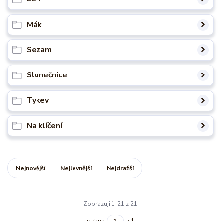
Mák
Sezam
Slunečnice
Tykev
Na klíčení
Nejnovější
Nejlevnější
Nejdražší
Zobrazuji 1-21 z 21
strana
z 1