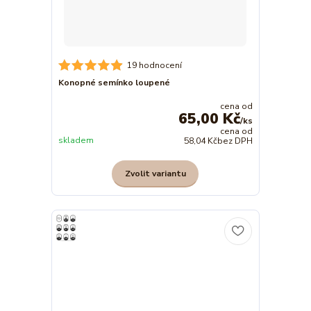
19 hodnocení
Konopné semínko loupené
cena od
65,00 Kč
/
ks
cena od
skladem
58,04 Kč
bez DPH
Zvolit variantu