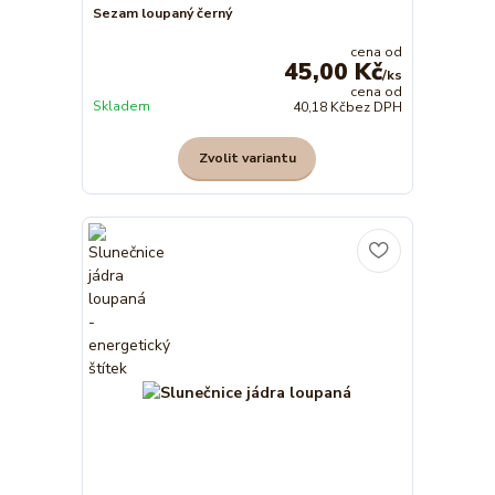
Sezam loupaný černý
cena od
45,00 Kč
/
ks
cena od
Skladem
40,18 Kč
bez DPH
Zvolit variantu