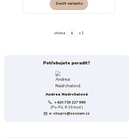
Zvolit variantu
strana
z 1
Potřebujete poradit?
Andrea Nadrchalová
+420 739 227 998
(Po-Pá, 8-16 hod.)
e-shopro@seznam.cz