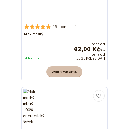
15 hodnocení
Mák modrý
cena od
62,00 Kč
/
ks
cena od
skladem
55,36 Kč
bez DPH
Zvolit variantu