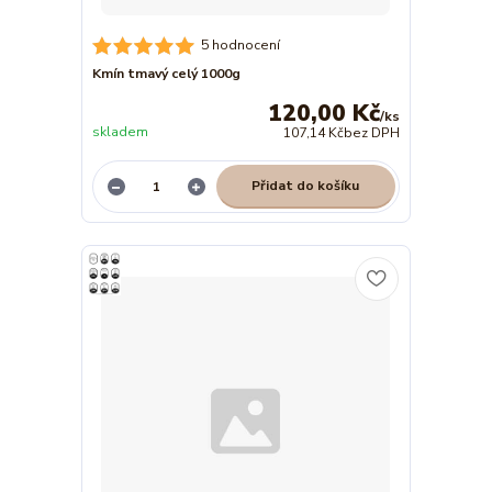
5 hodnocení
Kmín tmavý celý 1000g
120,00 Kč
/
ks
skladem
107,14 Kč
bez DPH
Přidat do košíku