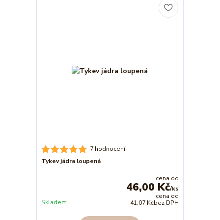
7 hodnocení
Tykev jádra loupená
cena od
46,00 Kč
/
ks
cena od
Skladem
41,07 Kč
bez DPH