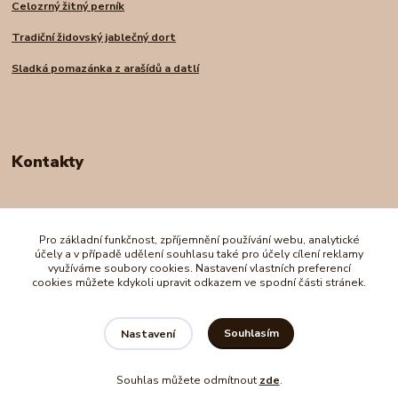
Celozrný žitný perník
Tradiční židovský jablečný dort
Sladká pomazánka z arašídů a datlí
Kontakty
Andrea Nadrchalová
+420 739 227 998
Pro základní funkčnost, zpříjemnění používání webu, analytické
(Po-Pá, 8-16 hod.)
účely a v případě udělení souhlasu také pro účely cílení reklamy
využíváme soubory cookies. Nastavení vlastních preferencí
cookies můžete kdykoli upravit odkazem ve spodní části stránek.
e-shopro@seznam.cz
Souhlasím
Nastavení
Souhlas můžete odmítnout
zde
.
Vytvořeno na
Eshop-rychle.cz