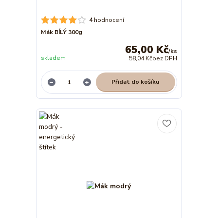
4 hodnocení
Mák BÍLÝ 300g
65,00 Kč
/
ks
skladem
58,04 Kč
bez DPH
Přidat do košíku