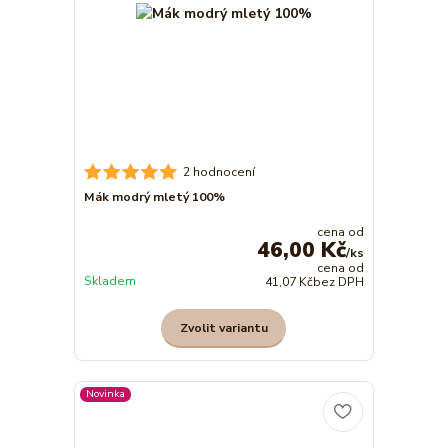
2 hodnocení
Mák modrý mletý 100%
cena od
46,00 Kč
/
ks
cena od
Skladem
41,07 Kč
bez DPH
Zvolit variantu
Novinka