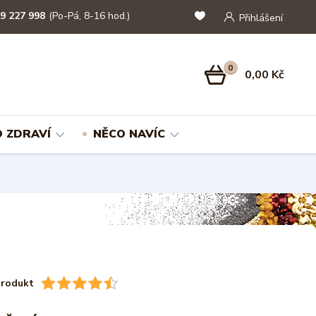
9 227 998
(Po-Pá, 8-16 hod.)
Přihlášení
0
0,00 Kč
 ZDRAVÍ
NĚCO NAVÍC
produkt