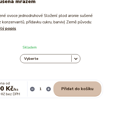
sušená mrazem
ené ovoce jednodruhové Složení: plod aronie sušené
 konzervantů, přídavku cukru, barviv) Země původu:
lý popis
Skladem
ena od
00 Kč
Přidat do košíku
/
ks
 Kč
bez DPH