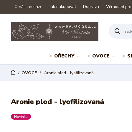
O nás-recenze
Jak nakupovat
Doprava
Věrnostní pr
OŘECHY
OVOCE
S
OVOCE
Aronie plod - lyofilizovaná
Aronie plod - lyofilizovaná
Novinka