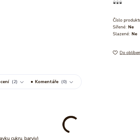
Číslo produkt
Sířené:
Ne
Slazené:
Ne
Do oblíbe
cení
2
Komentáře
0
vku cukru, barviv)