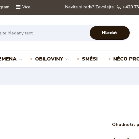
ogram
Nevíte si rady? Zavolejte.
+420 73
Více
Hledat
EMENA
OBILOVINY
SMĚSI
NĚCO PRO
Ohodnotit 