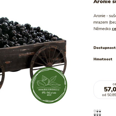
Aronie 
Aronie - suš
mrazem (bez
Německo
ce
Dostupnost
Hmotnost
c
57,
od
50,89