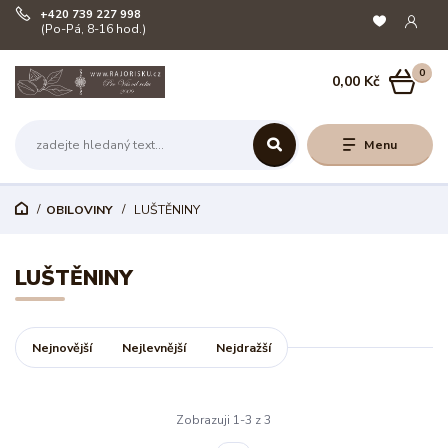
+420 739 227 998
(Po-Pá, 8-16 hod.)
0
0,00 Kč
Menu
OBILOVINY
LUŠTĚNINY
LUŠTĚNINY
Nejnovější
Nejlevnější
Nejdražší
Zobrazuji 1-3 z 3