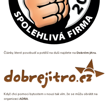
Články, které povzbudí a potěší na duši najdete na
Dobrém jitru.
Když chci pomoci bytostem v nouzi tak vím, že se můžu obrátit na
organizaci
ADRA
.