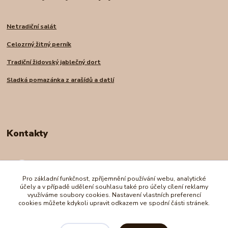
Netradiční salát
Celozrný žitný perník
Tradiční židovský jablečný dort
Sladká pomazánka z arašídů a datlí
Kontakty
Andrea Nadrchalová
+420 739 227 998
Pro základní funkčnost, zpříjemnění používání webu, analytické
(Po-Pá, 8-16 hod.)
účely a v případě udělení souhlasu také pro účely cílení reklamy
využíváme soubory cookies. Nastavení vlastních preferencí
cookies můžete kdykoli upravit odkazem ve spodní části stránek.
e-shopro@seznam.cz