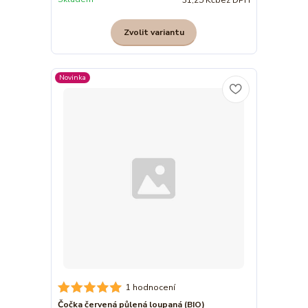
31,25 Kč
bez DPH
Zvolit variantu
Novinka
1 hodnocení
Čočka červená půlená loupaná (BIO)