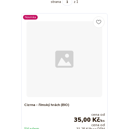
strana
z 1
Novinka
Cizrna - římský hrách (BIO)
cena od
35,00 Kč
/
ks
cena od
Skladem