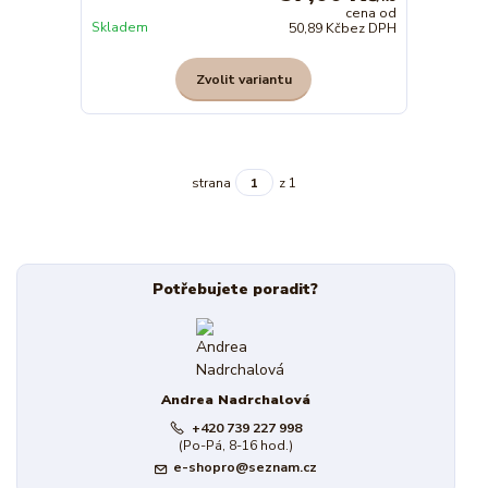
cena od
Skladem
50,89 Kč
bez DPH
Zvolit variantu
strana
z 1
Potřebujete poradit?
Andrea Nadrchalová
+420 739 227 998
(Po-Pá, 8-16 hod.)
e-shopro@seznam.cz