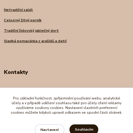
Netradiční salát
Celozrný žitný perník
Tradiční židovský jablečný dort
Sladká pomazánka z arašídů a datlí
Kontakty
Andrea Nadrchalová
+420 739 227 998
Pro základní funkčnost, zpříjemnění používání webu, analytické
(Po-Pá, 8-16 hod.)
účely a v případě udělení souhlasu také pro účely cílení reklamy
využíváme soubory cookies. Nastavení vlastních preferencí
cookies můžete kdykoli upravit odkazem ve spodní části stránek.
e-shopro@seznam.cz
Souhlasím
Nastavení