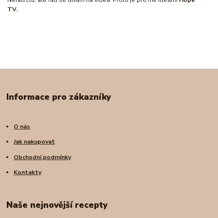
Nerad čtu, ale rád se dívám na videa. Proto je pro mě ideální
Hope
TV.
Informace pro zákazníky
O nás
Jak nakupovat
Obchodní podmínky
Kontakty
Naše nejnovější recepty