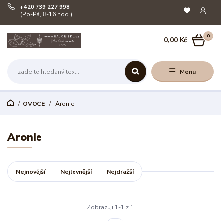
+420 739 227 998
(Po-Pá, 8-16 hod.)
0
0,00 Kč
Menu
OVOCE
Aronie
Aronie
Nejnovější
Nejlevnější
Nejdražší
Zobrazuji 1-1 z 1