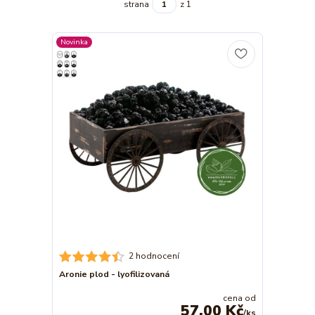
strana
z 1
Novinka
2 hodnocení
Aronie plod - lyofilizovaná
cena od
57,00 Kč
/
ks