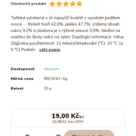
Ohodnotit produkt
Tyčinka vyrobená v té nejvyšší kvalitě s vysokým podílem
ovoce - třešeň tvoří 42,6%, jablko 47,7%, snížený obsah
cukru 9,2% a obalena je v rýžové mouce 0,5%. Ideální na
svačinu do školy nebo na výlet. Doplňující informace: Váha:
20gDoba použitelnosti: 12 měsícůSkladování (°C): 20 °C (±
5 °C) Podmín...
celý popis
Dostupnost
skladem
Měrná cena
950,00 Kč / kg
Balení
20 g
19,00 Kč
/
ks
16,96 Kč
bez DPH