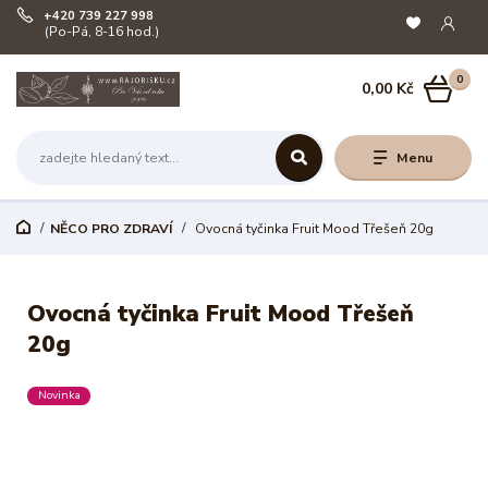
+420 739 227 998
(Po-Pá, 8-16 hod.)
0
0,00 Kč
Menu
NĚCO PRO ZDRAVÍ
Ovocná tyčinka Fruit Mood Třešeň 20g
Ovocná tyčinka Fruit Mood Třešeň
20g
Novinka