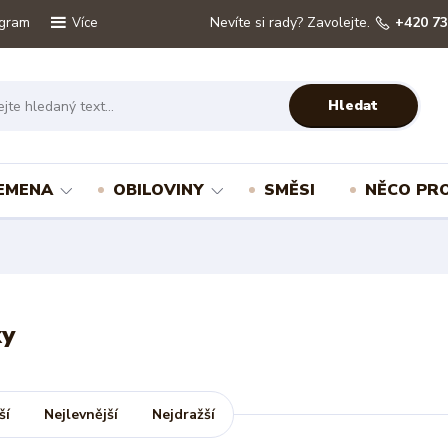
ogram
Nevíte si rady? Zavolejte.
+420 73
Více
Hledat
EMENA
OBILOVINY
SMĚSI
NĚCO PRO
ky
ší
Nejlevnější
Nejdražší