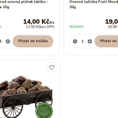
ood ovocný plátek Jablko -
Ovocná tyčinka Fruit Moo
a 10g
20g
14,00 Kč
19,
/
ks
m
skladem
12,50 Kč
bez DPH
16,96
Přidat do košíku
Přidat do