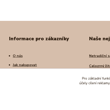
Informace pro zákazníky
Naše nej
O nás
Netradiční s
Jak nakupovat
Celozrný žit
Obchodní podmínky
Tradiční žid
Pro základní funk
Kontakty
účely cílení reklam
Sladká poma