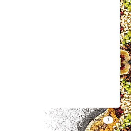
strana
z 1