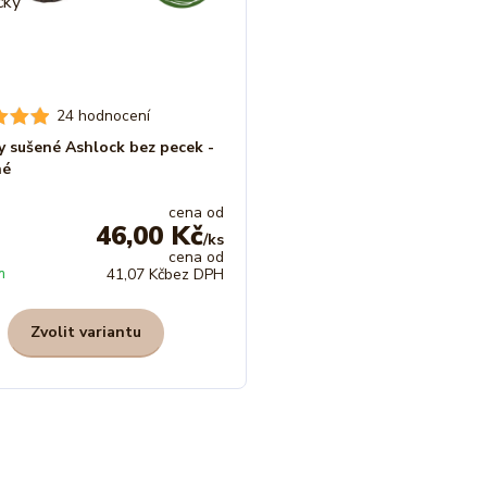
24 hodnocení
y sušené Ashlock bez pecek -
né
cena od
46,00 Kč
/
ks
cena od
m
41,07 Kč
bez DPH
Zvolit variantu