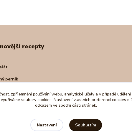
novější recepty
alát
ný perník
ovský jablečný dort
čnost, zpříjemnění používání webu, analytické účely a v případě udělení
y využíváme soubory cookies. Nastavení vlastních preferencí cookies mů
zánka z arašídů a datlí
odkazem ve spodní části stránek.
Souhlasím
Nastavení