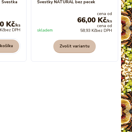
d Švestka
Švestky NATURAL bez pecek
cena od
66,00 Kč
/
ks
00 Kč
/
ks
cena od
 Kč
bez DPH
skladem
58,93 Kč
bez DPH
 košíku
Zvolit variantu