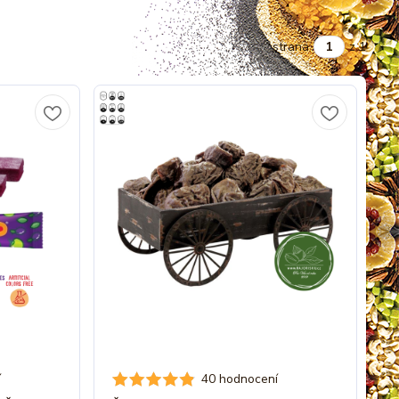
strana
z 1
í
40 hodnocení