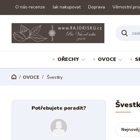
O nás-recenze
Jak nakupovat
Doprava
Věrnostní pr
OŘECHY
OVOCE
S
OVOCE
Švestky
Švest
Potřebujete poradit?
Nejnověj