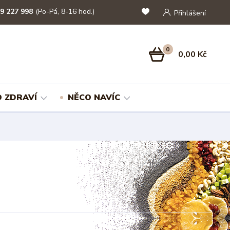
9 227 998
(Po-Pá, 8-16 hod.)
Přihlášení
0
0,00 Kč
 ZDRAVÍ
NĚCO NAVÍC