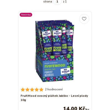
strana
z 1
Novinka
2 hodnocení
FruitMood ovocný plátek Jablko - Lesní plody
10g
14,00 Kč
/
ks