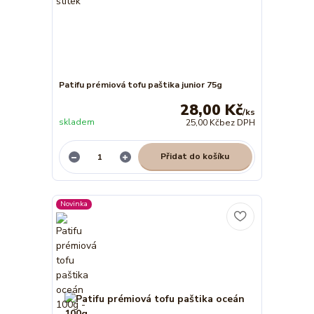
Patifu prémiová tofu paštika junior 75g
28,00 Kč
/
ks
skladem
25,00 Kč
bez DPH
Přidat do košíku
Novinka