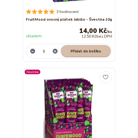
3 hodnocení
FruitMood ovocný plátek Jablko - Švestka 10g
14,00 Kč
/
ks
skladem
12,50 Kč
bez DPH
Přidat do košíku
Novinka