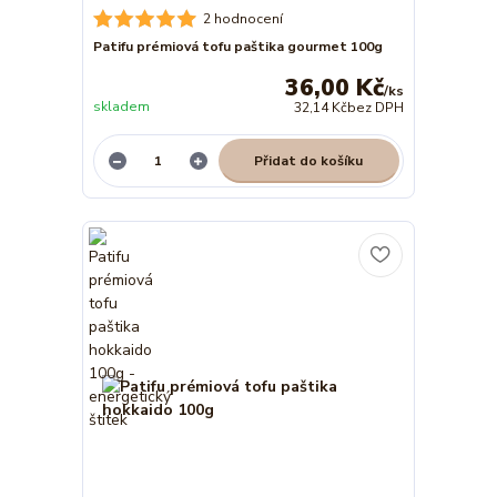
2 hodnocení
Patifu prémiová tofu paštika gourmet 100g
36,00 Kč
/
ks
skladem
32,14 Kč
bez DPH
Přidat do košíku