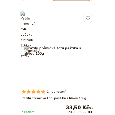
1 hodnocení
Patifu prémiová tofu paštika s hlívou 100g
33,50 Kč
/
ks
skladem
29,91 Kč
bez DPH