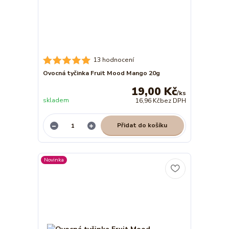
13 hodnocení
Ovocná tyčinka Fruit Mood Mango 20g
19,00 Kč
/
ks
skladem
16,96 Kč
bez DPH
Přidat do košíku
Novinka