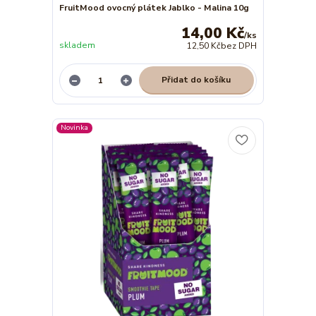
FruitMood ovocný plátek Jablko - Malina 10g
14,00 Kč
/
ks
skladem
12,50 Kč
bez DPH
Přidat do košíku
Novinka