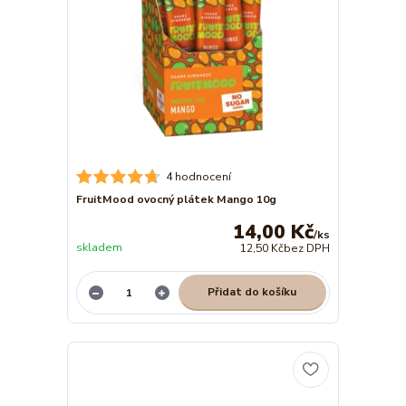
4 hodnocení
FruitMood ovocný plátek Mango 10g
14,00 Kč
/
ks
skladem
12,50 Kč
bez DPH
Přidat do košíku