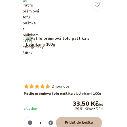
2 hodnocení
Patifu prémiová tofu paštika s bylinkami 100g
33,50 Kč
/
ks
skladem
29,91 Kč
bez DPH
Přidat do košíku