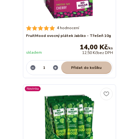
4 hodnocení
FruitMood ovocný plátek Jablko - Třešeň 10g
14,00 Kč
/
ks
skladem
12,50 Kč
bez DPH
Přidat do košíku
Novinka