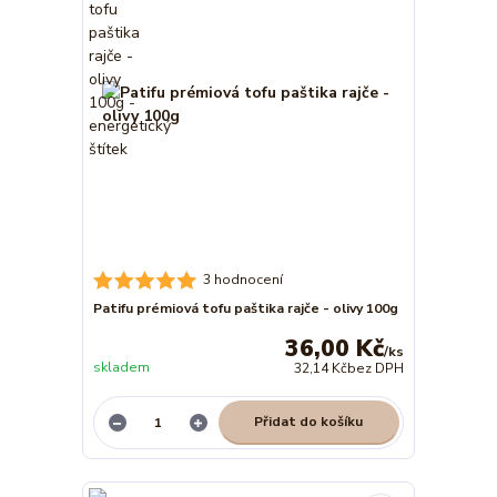
3 hodnocení
Patifu prémiová tofu paštika rajče - olivy 100g
36,00 Kč
/
ks
skladem
32,14 Kč
bez DPH
Přidat do košíku