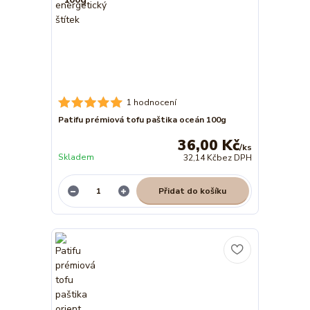
1 hodnocení
Patifu prémiová tofu paštika oceán 100g
36,00 Kč
/
ks
Skladem
32,14 Kč
bez DPH
Přidat do košíku