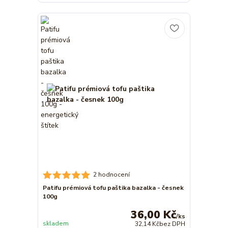
2 hodnocení
Patifu prémiová tofu paštika bazalka - česnek
100g
36,00 Kč
/
ks
skladem
32,14 Kč
bez DPH