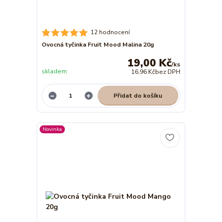
12 hodnocení
Ovocná tyčinka Fruit Mood Malina 20g
19,00 Kč
/
ks
skladem
16,96 Kč
bez DPH
Přidat do košíku
Novinka