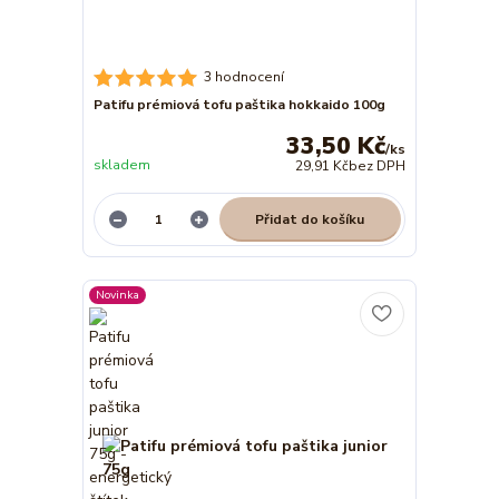
3 hodnocení
Patifu prémiová tofu paštika hokkaido 100g
33,50 Kč
/
ks
skladem
29,91 Kč
bez DPH
Přidat do košíku
Novinka