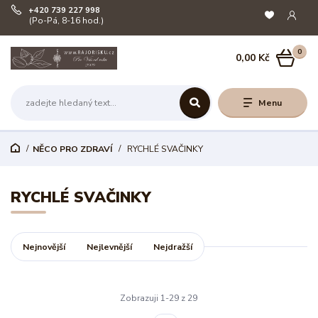
+420 739 227 998
(Po-Pá, 8-16 hod.)
0
0,00 Kč
Menu
NĚCO PRO ZDRAVÍ
RYCHLÉ SVAČINKY
RYCHLÉ SVAČINKY
Nejnovější
Nejlevnější
Nejdražší
Zobrazuji 1-29 z 29