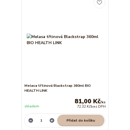
Melasa třtinová Blackstrap 360ml BIO
HEALTH LINK
81,00 Kč
/
ks
skladem
72,32 Kč
bez DPH
Přidat do košíku