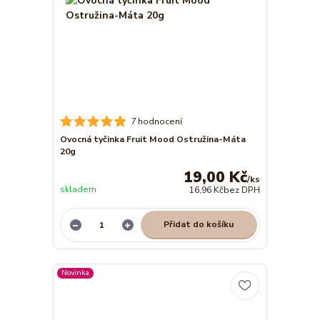
7 hodnocení
Ovocná tyčinka Fruit Mood Ostružina-Máta
20g
19,00 Kč
/
ks
skladem
16,96 Kč
bez DPH
Přidat do košíku
Novinka