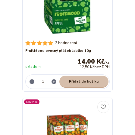
2 hodnocení
FruitMood ovocný plátek Jablko 10g
14,00 Kč
/
ks
skladem
12,50 Kč
bez DPH
Přidat do košíku
Novinka