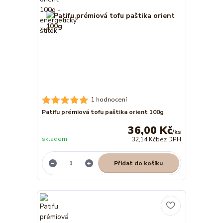
1 hodnocení
Patifu prémiová tofu paštika orient 100g
36,00 Kč
/
ks
skladem
32,14 Kč
bez DPH
Přidat do košíku