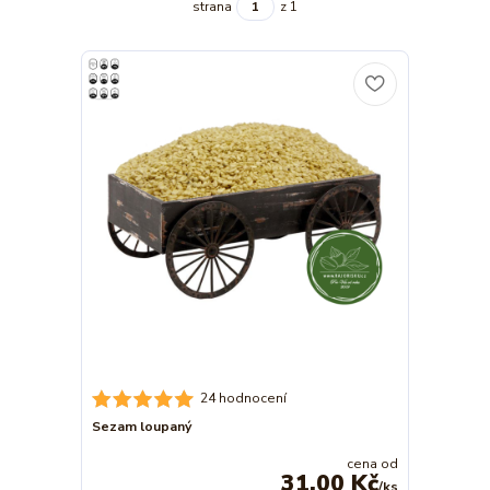
strana
z 1
24 hodnocení
Sezam loupaný
cena od
31,00 Kč
/
ks