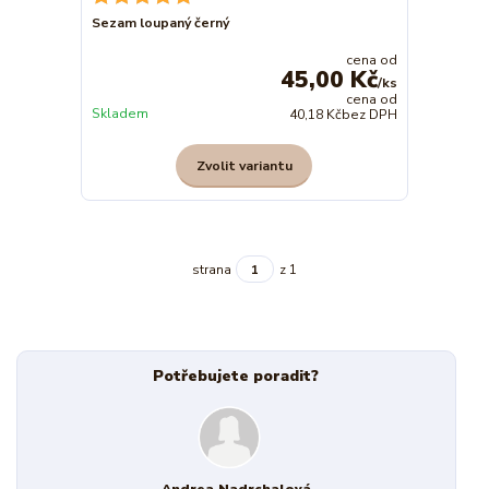
Sezam loupaný černý
cena od
45,00 Kč
/
ks
cena od
Skladem
40,18 Kč
bez DPH
Zvolit variantu
strana
z 1
Potřebujete poradit?