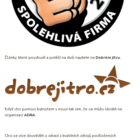
Články, které povzbudí a potěší na duši najdete na
Dobrém jitru.
Když chci pomoci bytostem v nouzi tak vím, že se můžu obrátit na
organizaci
ADRA
.
Chci se více dozvědět o zdraví z kvalitních zdrojů podložených