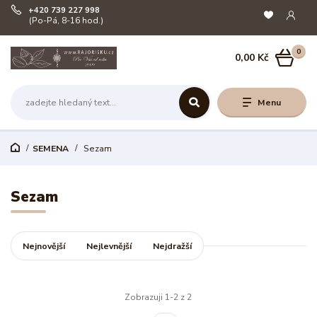
+420 739 227 998
(Po-Pá, 8-16 hod.)
0
0,00 Kč
Menu
SEMENA
Sezam
Sezam
Nejnovější
Nejlevnější
Nejdražší
Zobrazuji 1-2 z 2