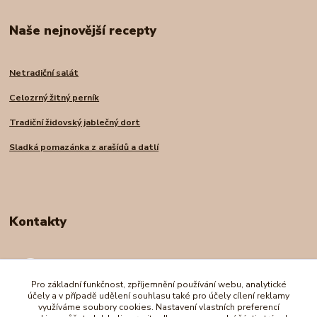
Naše nejnovější recepty
Netradiční salát
Celozrný žitný perník
Tradiční židovský jablečný dort
Sladká pomazánka z arašídů a datlí
Kontakty
Andrea Nadrchalová
+420 739 227 998
Pro základní funkčnost, zpříjemnění používání webu, analytické
(Po-Pá, 8-16 hod.)
účely a v případě udělení souhlasu také pro účely cílení reklamy
využíváme soubory cookies. Nastavení vlastních preferencí