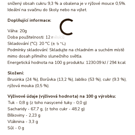
snížený obsah cukru 9,3 % a obalena je v rýžové mouce 0,5%.
Ideální na svačinu do školy nebo na výlet.
Doplňující informace:
Váha: 20g
Doba použitelnosti: 12 měsíců
Skladování (°C): 20 °C (± 5 °C)
Podmínky skladování: Skladujte na chladném a suchém místě
mimo dosah přímého slunečního světla.
Energetická hodnota na 100 g produktu: 1230.09 kJ / 294 kcal
Složení:
Brusinka (24 %), Borůvka (13,2 %), Jablko (53 %), cukr (9.3 %),
rýžová mouka (0,5 %).
Výživové údaje (výživová hodnota) na 100 g výrobku:
Tuk - 0,8 g (z toho nasycené tuky - 0,0 g)
Sacharidy - 67,7 g, (z toho cukr - 48,2 g)
Bílkoviny - 2,23 g
Vláknina - 3,3 g
Sůl - 0 g