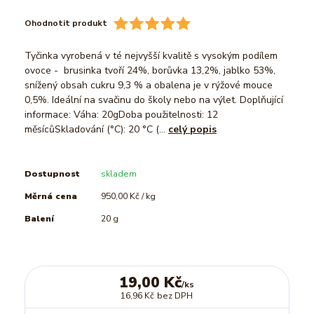
Ohodnotit produkt
Tyčinka vyrobená v té nejvyšší kvalitě s vysokým podílem
ovoce - brusinka tvoří 24%, borůvka 13,2%, jablko 53%,
snížený obsah cukru 9,3 % a obalena je v rýžové mouce
0,5%. Ideální na svačinu do školy nebo na výlet. Doplňující
informace: Váha: 20gDoba použitelnosti: 12
měsícůSkladování (°C): 20 °C (...
celý popis
Dostupnost
skladem
Měrná cena
950,00 Kč / kg
Balení
20 g
19,00 Kč
/
ks
16,96 Kč
bez DPH