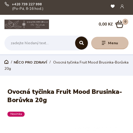
+420 739 227 998
(Po-Pá, 8-16 hod.)
0
0,00 Kč
Menu
NĚCO PRO ZDRAVÍ
Ovocná tyčinka Fruit Mood Brusinka-Borůvka
20g
Ovocná tyčinka Fruit Mood Brusinka-
Borůvka 20g
Novinka