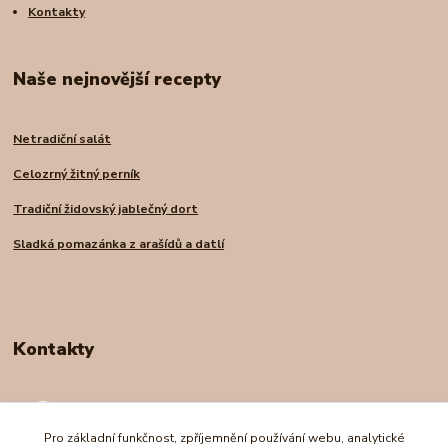
Kontakty
Naše nejnovější recepty
Netradiční salát
Celozrný žitný perník
Tradiční židovský jablečný dort
Sladká pomazánka z arašídů a datlí
Kontakty
Andrea Nadrchalová
+420 739 227 998
Pro základní funkčnost, zpříjemnění používání webu, analytické