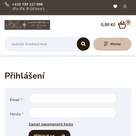
+420 739 227 998
(Po-Pá, 8-16 hod.)
0
0,00 Kč
Menu
Přihlášení
Email
*
Heslo
*
Zaslat zapomenuté heslo
Přihlásit se