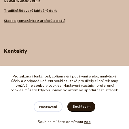
Celozrný žitný perník
Tradiční židovský jablečný dort
Sladká pomazánka z arašídů a datlí
Kontakty
Andrea Nadrchalová
+420 739 227 998
Pro základní funkčnost, zpříjemnění používání webu, analytické
(Po-Pá, 8-16 hod.)
účely a v případě udělení souhlasu také pro účely cílení reklamy
využíváme soubory cookies. Nastavení vlastních preferencí
cookies můžete kdykoli upravit odkazem ve spodní části stránek.
e-shopro@seznam.cz
Souhlasím
Nastavení
Souhlas můžete odmítnout
zde
.
Vytvořeno na
Eshop-rychle.cz