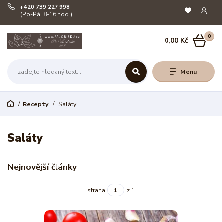
+420 739 227 998
(Po-Pá, 8-16 hod.)
0
0,00 Kč
Menu
Recepty
Saláty
Saláty
Nejnovější články
strana
z 1