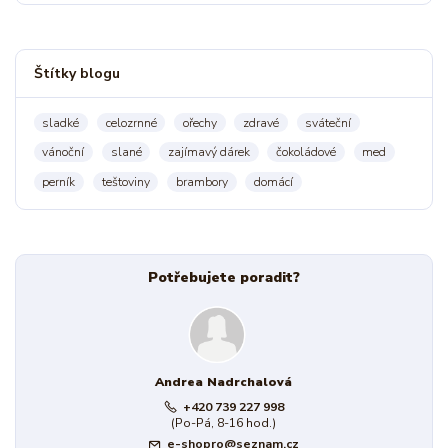
Štítky blogu
sladké
celozrnné
ořechy
zdravé
sváteční
vánoční
slané
zajímavý dárek
čokoládové
med
perník
teštoviny
brambory
domácí
Potřebujete poradit?
Andrea Nadrchalová
+420 739 227 998
(Po-Pá, 8-16 hod.)
e-shopro@seznam.cz