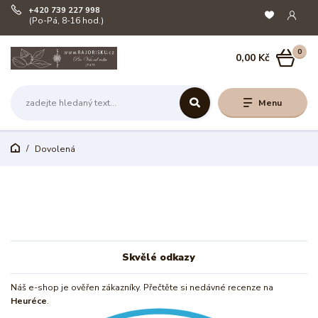
+420 739 227 998
(Po-Pá, 8-16 hod.)
0
0,00 Kč
Menu
Dovolená
Skvělé odkazy
Náš e-shop je ověřen zákazníky. Přečtěte si nedávné recenze na
Heuréce
.