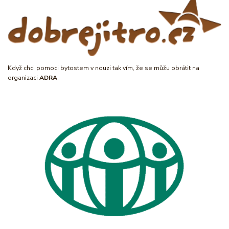
Když chci pomoci bytostem v nouzi tak vím, že se můžu obrátit na
organizaci
ADRA
.