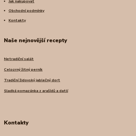
Jak nakupovat
Obchodní podmínky
Kontakty
Naše nejnovější recepty
Netradiční salát
Celozrný žitný perník
Tradiční židovský jablečný dort
Sladká pomazánka z arašídů a datlí
Kontakty