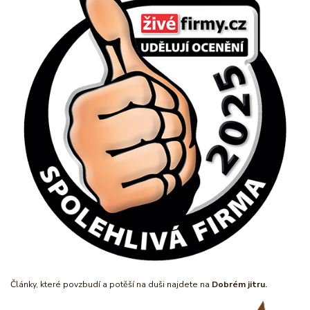
Články, které povzbudí a potěší na duši najdete na
Dobrém jitru.