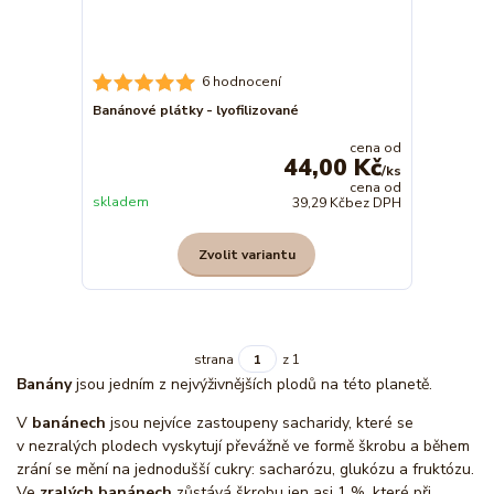
6 hodnocení
Banánové plátky - lyofilizované
cena od
44,00 Kč
/
ks
cena od
skladem
39,29 Kč
bez DPH
Zvolit variantu
strana
z 1
Banány
jsou jedním z nejvýživnějších plodů na této planetě.
V
banánech
jsou nejvíce zastoupeny sacharidy, které se
v nezralých plodech vyskytují převážně ve formě škrobu a během
zrání se mění na jednodušší cukry: sacharózu, glukózu a fruktózu.
Ve
zralých banánech
zůstává škrobu jen asi 1 %, které při