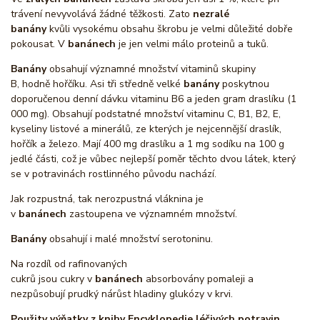
trávení nevyvolává žádné těžkosti. Zato
nezralé
banány
kvůli vysokému obsahu škrobu je velmi důležité dobře
pokousat. V
banánech
je jen velmi málo proteinů a tuků.
Banány
obsahují významné množství vitaminů skupiny
B, hodně hořčíku. Asi tři středně velké
banány
poskytnou
doporučenou denní dávku vitaminu B6 a jeden gram draslíku (1
000 mg). Obsahují podstatné množství vitaminu C, B1, B2, E,
kyseliny listové a minerálů, ze kterých je nejcennější draslík,
hořčík a železo. Mají 400 mg draslíku a 1 mg sodíku na 100 g
jedlé části, což je vůbec nejlepší poměr těchto dvou látek, který
se v potravinách rostlinného původu nachází.
Jak rozpustná, tak nerozpustná vláknina je
v
banánech
zastoupena ve významném množství.
Banány
obsahují i malé množství serotoninu.
Na rozdíl od rafinovaných
cukrů jsou cukry v
banánech
absorbovány pomaleji a
nezpůsobují prudký nárůst hladiny glukózy v krvi.
Použity výňatky z knihy Encyklopedie léčivých potravin,