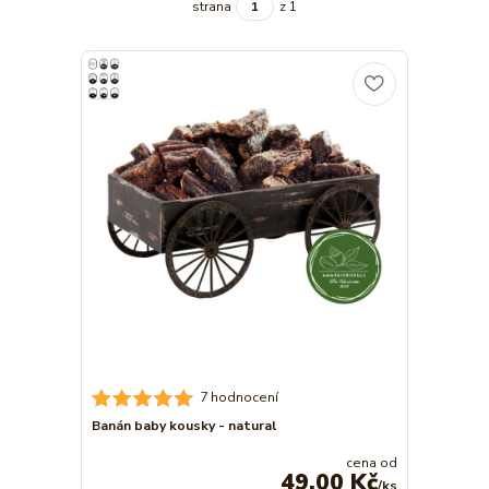
strana
z 1
7 hodnocení
Banán baby kousky - natural
cena od
49,00 Kč
/
ks