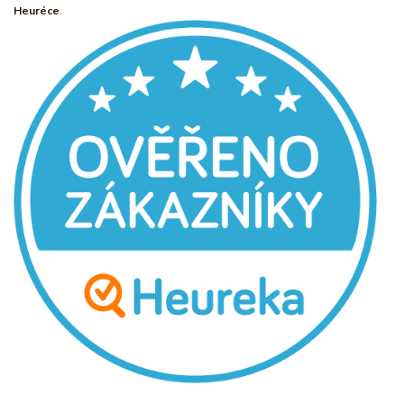
Heuréce
.