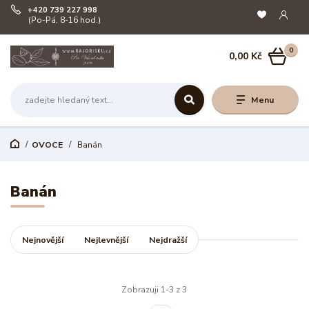
+420 739 227 998
(Po-Pá, 8-16 hod.)
0
0,00 Kč
Menu
OVOCE
Banán
Banán
Nejnovější
Nejlevnější
Nejdražší
Zobrazuji 1-3 z 3