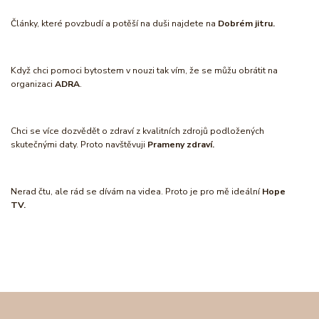
Články, které povzbudí a potěší na duši najdete na
Dobrém jitru.
Když chci pomoci bytostem v nouzi tak vím, že se můžu obrátit na
organizaci
ADRA
.
Chci se více dozvědět o zdraví z kvalitních zdrojů podložených
skutečnými daty. Proto navštěvuji
Prameny zdraví.
Nerad čtu, ale rád se dívám na videa. Proto je pro mě ideální
Hope
TV.