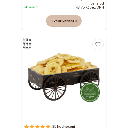
cena od
skladem
43,75 Kč
bez DPH
Zvolit variantu
25 hodnocení