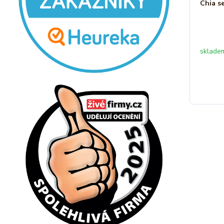
Chia s
sklade