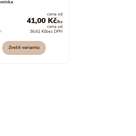
emínka
cena od
41,00 Kč
/
ks
cena od
m
36,61 Kč
bez DPH
Zvolit variantu