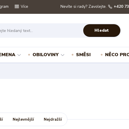
ogram
Nevíte si rady? Zavolejte.
+420 73
Více
Hledat
EMENA
OBILOVINY
SMĚSI
NĚCO PRO
ší
Nejlevnější
Nejdražší