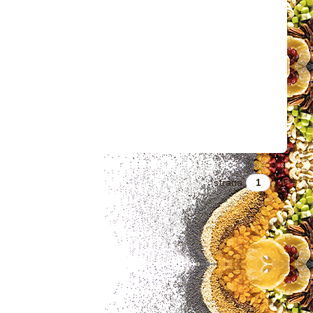
strana
z 1