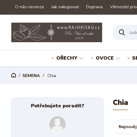
O nás-recenze
Jak nakupovat
Doprava
Věrnostní pr
OŘECHY
OVOCE
S
SEMENA
Chia
Chia
Potřebujete poradit?
Nejnověj