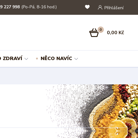
9 227 998
(Po-Pá, 8-16 hod.)
Přihlášení
0
0,00 Kč
 ZDRAVÍ
NĚCO NAVÍC