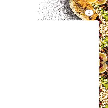
strana
z 1